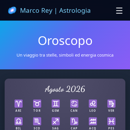
☰
Marco Rey | Astrologia
Oroscopo
Un viaggio tra stelle, simboli ed energia cosmica
Agosto 2026
ARI
TOR
GEM
CAN
LEO
VER
BIL
SCO
SAG
CAP
ACQ
PES